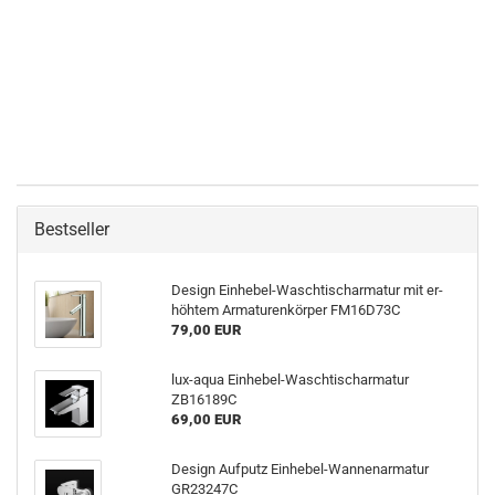
Bestseller
De­sign Einhebel-​Waschtischarmatur mit er­
höh­tem Ar­ma­tu­ren­kör­per FM16D73C
79,00 EUR
lux-​aqua Einhebel-​Waschtischarmatur
ZB16189C
69,00 EUR
De­sign Auf­putz Einhebel-​Wannenarmatur
GR23247C