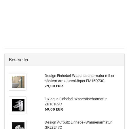
Bestseller
De­sign Einhebel-​Waschtischarmatur mit er­
höh­tem Ar­ma­tu­ren­kör­per FM16D73C
79,00 EUR
lux-​aqua Einhebel-​Waschtischarmatur
ZB16189C
69,00 EUR
De­sign Auf­putz Einhebel-​Wannenarmatur
GR23247C