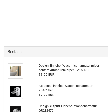
Bestseller
De­sign Einhebel-​Waschtischarmatur mit er­
höh­tem Ar­ma­tu­ren­kör­per FM16D73C
79,00 EUR
lux-​aqua Einhebel-​Waschtischarmatur
ZB16189C
69,00 EUR
De­sign Auf­putz Einhebel-​Wannenarmatur
GR23247C